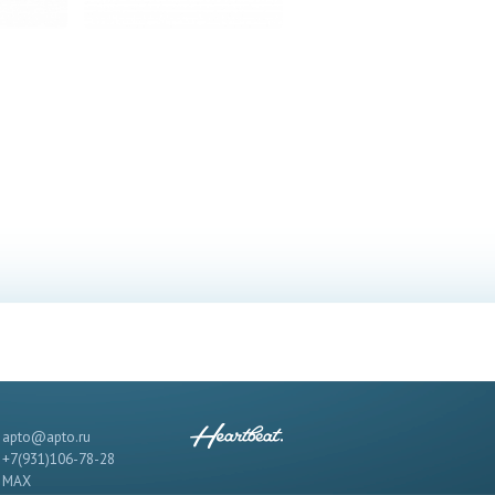
apto@apto.ru
+7(931)106-78-28
MAX