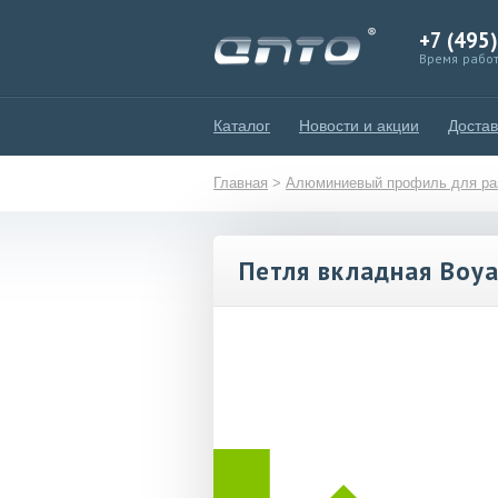
+7 (495
Время работ
Каталог
Новости и акции
Достав
Главная
>
Алюминиевый профиль для ра
Петля вкладная Boya