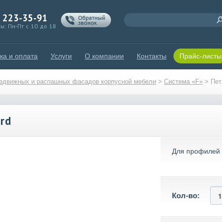
) 223-35-91
ы: Пн-Пт с 10 до 18
ка и оплата
Услуги
О компании
Контакты
Прайс-листы
здвижных и распашных фасадов корпусной мебели
>
Система «F»
>
Пет
rd
Для профилей F
Кол-во: