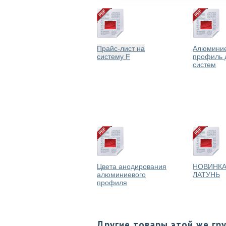
Прайс-лист на
Алюмини
систему F
профиль 
систем
Цвета анодирования
НОВИНКА!
алюминиевого
ЛАТУНЬ
профиля
Другие товары этой же гр