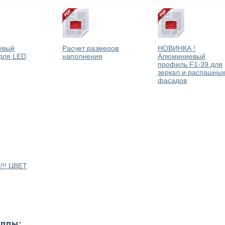
евый
Расчет размеров
НОВИНКА !
для LED
наполнения
Алюминиевый
профиль F1-39 для
зеркал и распашны
фасадов
!! ЦВЕТ
уппы: