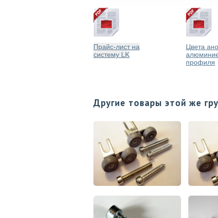
Прайс-лист на
Цвета ан
систему LK
алюминие
профиля
Другие товары этой же гр