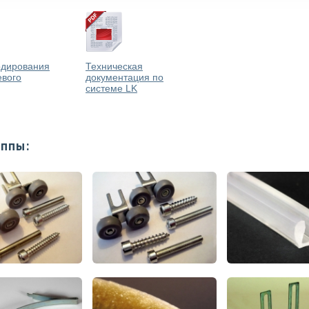
одирования
Техническая
вого
документация по
системе LK
уппы: