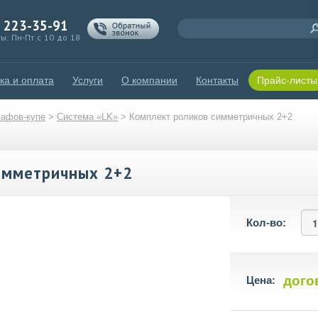
) 223-35-91
ы: Пн-Пт с 10 до 18
ка и оплата
Услуги
О компании
Контакты
Прайс-листы
афов-купе
>
Система «LK»
>
Комплект роликов симметричных 2+2
имметричных 2+2
Кол-во:
дого
Цена: