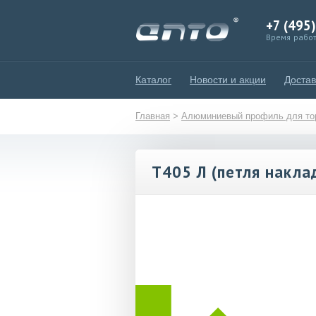
+7 (495
Время работ
Каталог
Новости и акции
Достав
Главная
>
Алюминиевый профиль для тор
T405 Л (петля накла