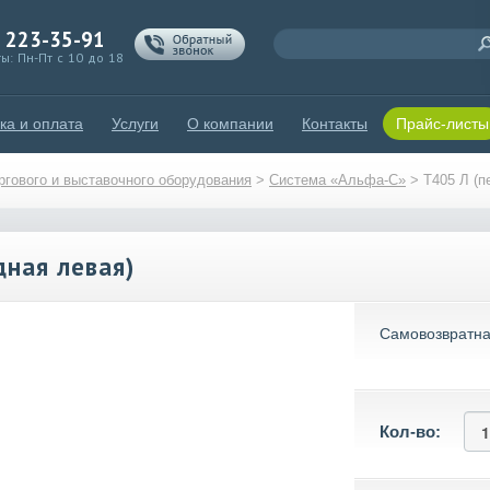
) 223-35-91
ы: Пн-Пт с 10 до 18
ка и оплата
Услуги
О компании
Контакты
Прайс-листы
гового и выставочного оборудования
>
Система «Альфа-С»
>
T405 Л (п
дная левая)
Самовозвратна
Кол-во: