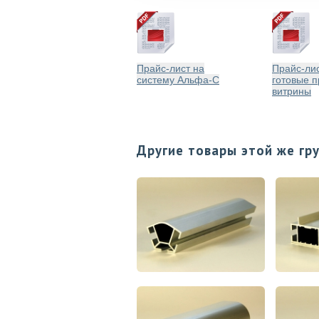
Прайс-лист на
Прайс-лис
систему Альфа-С
готовые п
витрины
Другие товары этой же гр