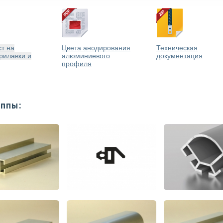
т на
Цвета анодирования
Техническая
рилавки и
алюминиевого
документация
профиля
уппы: