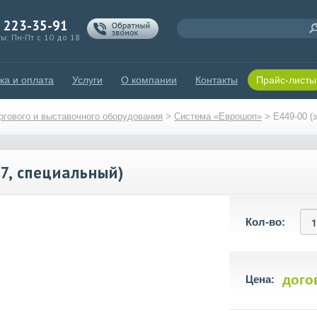
) 223-35-91
ы: Пн-Пт с 10 до 18
ка и оплата
Услуги
О компании
Контакты
Прайс-листы
гового и выставочного оборудования
>
Система «Еврошоп»
>
E449-00 (
7, специальный)
Кол-во:
дого
Цена: