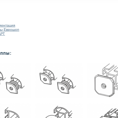
ментация
мы Еврошоп
АРТ
уппы: