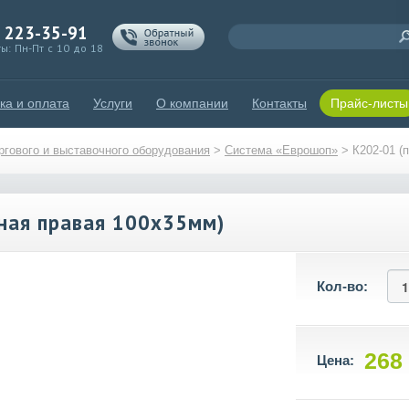
) 223-35-91
ы: Пн-Пт с 10 до 18
ка и оплата
Услуги
О компании
Контакты
Прайс-листы
гового и выставочного оборудования
>
Система «Еврошоп»
>
К202-01 (
рная правая 100х35мм)
Кол-во:
268
Цена: