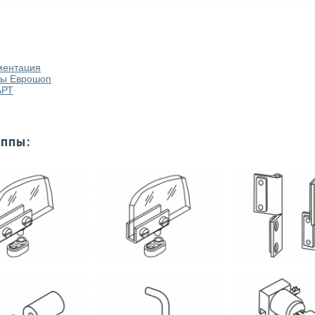
ментация
мы Еврошоп
АРТ
уппы: