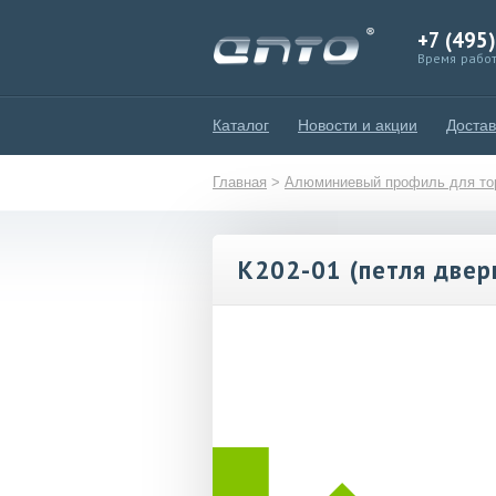
+7 (495
Время работ
Каталог
Новости и акции
Достав
Главная
>
Алюминиевый профиль для тор
К202-01 (петля две