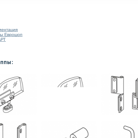
ментация
мы Еврошоп
АРТ
уппы: