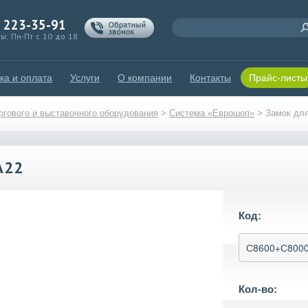
) 223-35-91
ы: Пн-Пт с 10 до 18
ка и оплата
Услуги
О компании
Контакты
Прайс-листы
гового и выставочного оборудования
>
Система «Еврошоп»
>
Замок дл
А22
Код:
Кол-во: