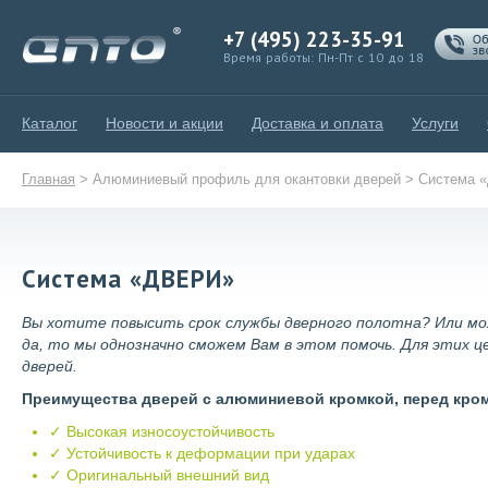
+7 (495) 223-35-91
Время работы: Пн-Пт с 10 до 18
Каталог
Новости и акции
Доставка и оплата
Услуги
Главная
>
Алюминиевый профиль для окантовки дверей
>
Система 
Система «ДВЕРИ»
Вы хотите повысить срок службы дверного полотна? Или мо
да, то мы однозначно сможем Вам в этом помочь. Для этих 
дверей.
Преимущества дверей с алюминиевой кромкой, перед кро
✓ Высокая износоустойчивость
✓ Устойчивость к деформации при ударах
✓ Оригинальный внешний вид