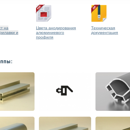
т на
Цвета анодирования
Техническая
рилавки и
алюминиевого
документация
профиля
уппы: