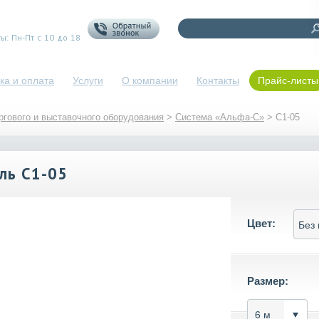
) 223-35-91
ы: Пн-Пт с 10 до 18
ка и оплата
Услуги
О компании
Контакты
Прайс-листы
гового и выставочного оборудования
>
Система «Альфа-С»
>
C1-05
ль C1-05
Цвет:
Размер: