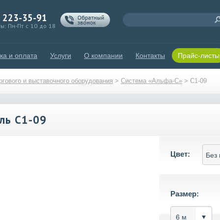
) 223-35-91
ы: Пн-Пт с 10 до 18
ка и оплата
Услуги
О компании
Контакты
Прайс-листы
гового и выставочного оборудования
>
Система «Альфа-С»
>
C1-09
ль C1-09
Цвет:
Размер: