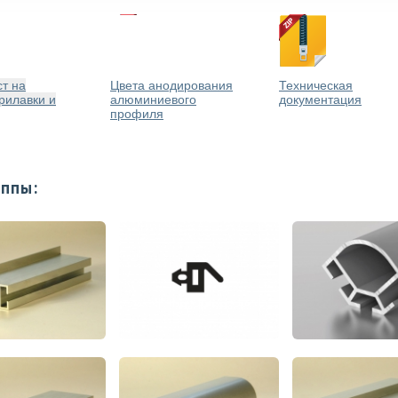
т на
Цвета анодирования
Техническая
рилавки и
алюминиевого
документация
профиля
уппы: