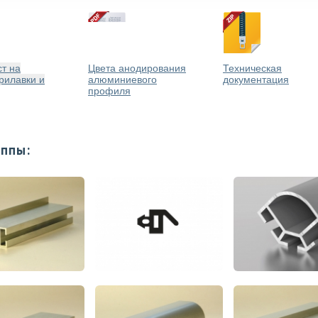
т на
Цвета анодирования
Техническая
рилавки и
алюминиевого
документация
профиля
уппы: