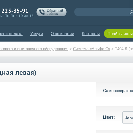
) 223-35-91
ы: Пн-Пт с 10 до 18
ка и оплата
Услуги
О компании
Контакты
Прайс-листы
гового и выставочного оборудования
>
Система «Альфа-С»
>
T404 Л (п
дная левая)
Самовозвратная
Цвет: