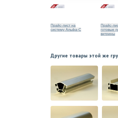
Прайс-лист на
Прайс-лис
систему Альфа-С
готовые п
витрины
Другие товары этой же гр