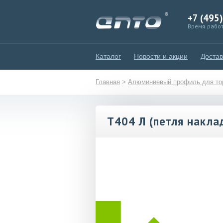
+7 (495
Время работ
Каталог
Новости и акции
Достав
Главная
>
Алюминиевый профиль для тор
T404 Л (петля накла